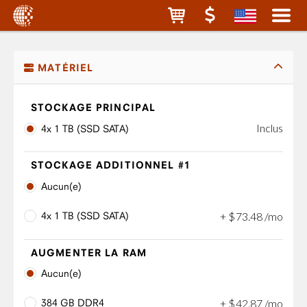
MATÉRIEL
STOCKAGE PRINCIPAL
Inclus
4x 1 TB (SSD SATA)
STOCKAGE ADDITIONNEL #1
Aucun(e)
4x 1 TB (SSD SATA)
+
$
73
.
48
/mo
AUGMENTER LA RAM
Aucun(e)
384 GB DDR4
+
$
42
.
87
/mo