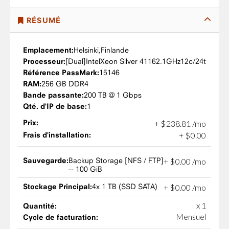
RÉSUMÉ
Emplacement:
Helsinki,
Finlande
Processeur:
Intel
Xeon Silver 4116
2.1GHz
12c/24t
Référence PassMark:
15146
RAM:
256 GB DDR4
Bande passante:
200 TB @ 1 Gbps
Qté. d'IP de base:
1
Prix:
+
$
238
.
81
/mo
Frais d'installation:
+
$
0
.
00
Sauvegarde:
Backup Storage [NFS / FTP]
+
$
0
.
00
/mo
-- 100 GiB
Stockage Principal:
4x 1 TB (SSD SATA)
+
$
0
.
00
/mo
x 1
Quantité:
Mensuel
Cycle de facturation: