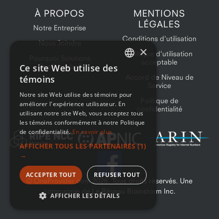
À PROPOS
MENTIONS
LÉGALES
Notre Entreprise
Conditions d'utilisation
Nous Joindre
×
Politique d'utilisation
Pourquoi Solutions
acceptable
Ce site Web utilise des
OneProvider?
ENGLISH
Accord de Niveau de
témoins
Service
FRENCH
Notre site Web utilise des témoins pour
Politique de
améliorer l'expérience utilisateur. En
confidentialité
utilisant notre site Web, vous acceptez tous
les témoins conformément à notre Politique
de confidentialité.
En savoir plus
AFFICHER TOUS LES PARTENAIRES
(1)
→
ACCEPTER TOUT
REFUSER TOUT
© OneProvider.com
2026
. Tous droits réservés. Une
compagnie de Le Réseau Brainstorm Inc.
AFFICHER LES DÉTAILS