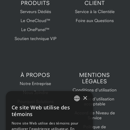
PRODUITS
CLIENT
Serveurs Dédiés
Service à la Clientèle
Le OneCloud™
Foire aux Questions
Le OnePanel™
Soutien technique VIP
À PROPOS
MENTIONS
LÉGALES
Notre Entreprise
Conditions d'utilisation
Nous Joindre
×
Politique d'utilisation
Pourquoi Solutions
acceptable
Ce site Web utilise des
OneProvider?
ENGLISH
Accord de Niveau de
témoins
Service
FRENCH
Notre site Web utilise des témoins pour
Politique de
améliorer l'expérience utilisateur. En