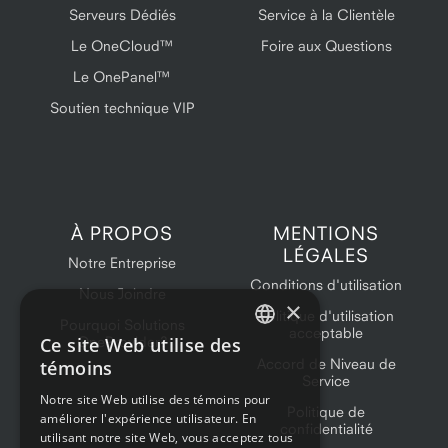
Serveurs Dédiés
Service à la Clientèle
Le OneCloud™
Foire aux Questions
Le OnePanel™
Soutien technique VIP
À PROPOS
MENTIONS
LÉGALES
Notre Entreprise
Conditions d'utilisation
Nous Joindre
×
Politique d'utilisation
Pourquoi Solutions
acceptable
Ce site Web utilise des
OneProvider?
ENGLISH
Accord de Niveau de
témoins
Service
FRENCH
Notre site Web utilise des témoins pour
Politique de
améliorer l'expérience utilisateur. En
confidentialité
utilisant notre site Web, vous acceptez tous