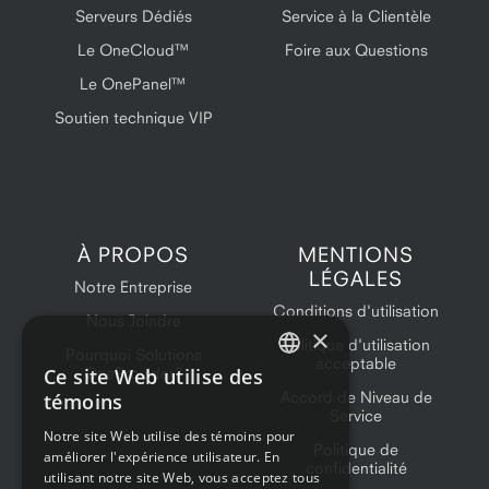
Serveurs Dédiés
Service à la Clientèle
Le OneCloud™
Foire aux Questions
Le OnePanel™
Soutien technique VIP
À PROPOS
MENTIONS
LÉGALES
Notre Entreprise
Conditions d'utilisation
Nous Joindre
×
Politique d'utilisation
Pourquoi Solutions
acceptable
Ce site Web utilise des
OneProvider?
ENGLISH
Accord de Niveau de
témoins
Service
FRENCH
Notre site Web utilise des témoins pour
Politique de
améliorer l'expérience utilisateur. En
confidentialité
utilisant notre site Web, vous acceptez tous