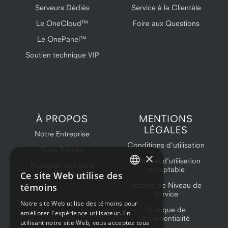
Serveurs Dédiés
Service à la Clientèle
Le OneCloud™
Foire aux Questions
Le OnePanel™
Soutien technique VIP
À PROPOS
MENTIONS
LÉGALES
Notre Entreprise
Conditions d'utilisation
Nous Joindre
×
Politique d'utilisation
Pourquoi Solutions
acceptable
Ce site Web utilise des
OneProvider?
ENGLISH
Accord de Niveau de
témoins
Service
FRENCH
Notre site Web utilise des témoins pour
Politique de
améliorer l'expérience utilisateur. En
confidentialité
utilisant notre site Web, vous acceptez tous