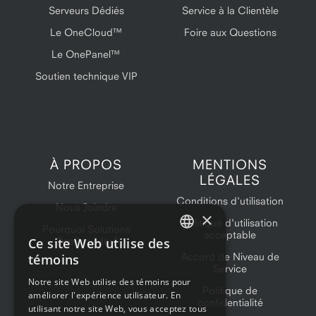
Serveurs Dédiés
Service à la Clientèle
Le OneCloud™
Foire aux Questions
Le OnePanel™
Soutien technique VIP
À PROPOS
MENTIONS
LÉGALES
Notre Entreprise
Conditions d'utilisation
Nous Joindre
×
Politique d'utilisation
Pourquoi Solutions
acceptable
Ce site Web utilise des
OneProvider?
ENGLISH
Accord de Niveau de
témoins
Service
FRENCH
Notre site Web utilise des témoins pour
Politique de
améliorer l'expérience utilisateur. En
confidentialité
utilisant notre site Web, vous acceptez tous