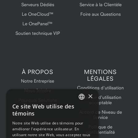
Serveurs Dédiés
Service à la Clientèle
Le OneCloud™
Foire aux Questions
Le OnePanel™
Soutien technique VIP
À PROPOS
MENTIONS
LÉGALES
Notre Entreprise
Conditions d'utilisation
Nous Joindre
×
Politique d'utilisation
Pourquoi Solutions
acceptable
Ce site Web utilise des
OneProvider?
ENGLISH
Accord de Niveau de
témoins
Service
FRENCH
Notre site Web utilise des témoins pour
Politique de
améliorer l'expérience utilisateur. En
confidentialité
utilisant notre site Web, vous acceptez tous