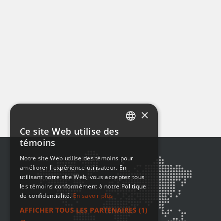
×
Ce site Web utilise des
ENGLISH
témoins
FRENCH
Notre site Web utilise des témoins pour
améliorer l'expérience utilisateur. En
utilisant notre site Web, vous acceptez tous
les témoins conformément à notre Politique
de confidentialité.
En savoir plus
AFFICHER TOUS LES PARTENAIRES
(1)
→