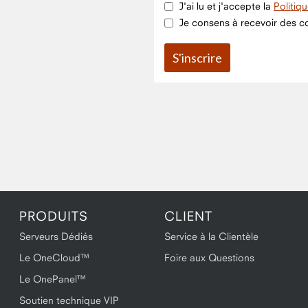
J'ai lu et j'accepte la
Politiq
Je consens à recevoir des co
PRODUITS
CLIENT
Serveurs Dédiés
Service à la Clientèle
Le OneCloud™
Foire aux Questions
Le OnePanel™
Soutien technique VIP