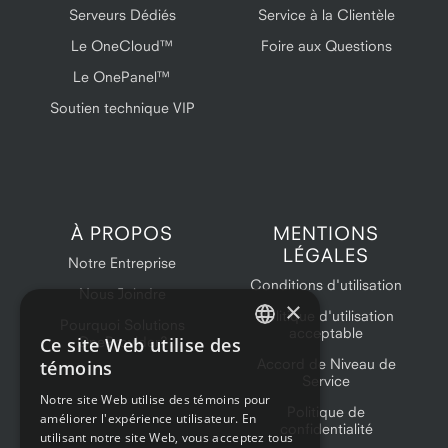
Serveurs Dédiés
Service à la Clientèle
Le OneCloud™
Foire aux Questions
Le OnePanel™
Soutien technique VIP
À PROPOS
MENTIONS
LÉGALES
Notre Entreprise
Conditions d'utilisation
Nous Joindre
×
Politique d'utilisation
Pourquoi Solutions
acceptable
Ce site Web utilise des
OneProvider?
ENGLISH
Accord de Niveau de
témoins
Service
FRENCH
Notre site Web utilise des témoins pour
Politique de
améliorer l'expérience utilisateur. En
confidentialité
utilisant notre site Web, vous acceptez tous