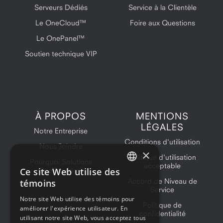
Serveurs Dédiés
Service à la Clientèle
Le OneCloud™
Foire aux Questions
Le OnePanel™
Soutien technique VIP
À PROPOS
MENTIONS
LÉGALES
Notre Entreprise
Conditions d'utilisation
Nous Joindre
×
Politique d'utilisation
Pourquoi Solutions
acceptable
Ce site Web utilise des
OneProvider?
ENGLISH
Accord de Niveau de
témoins
Service
FRENCH
Notre site Web utilise des témoins pour
Politique de
améliorer l'expérience utilisateur. En
confidentialité
utilisant notre site Web, vous acceptez tous