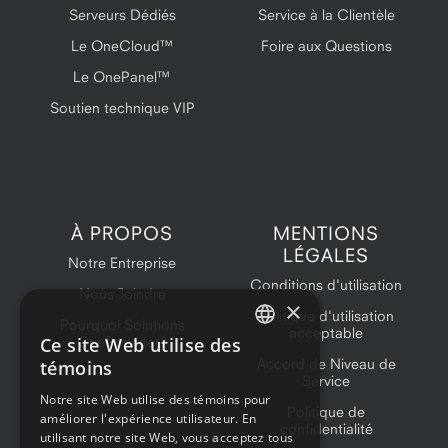
Serveurs Dédiés
Service à la Clientèle
Le OneCloud™
Foire aux Questions
Le OnePanel™
Soutien technique VIP
À PROPOS
MENTIONS
LÉGALES
Notre Entreprise
Conditions d'utilisation
Nous Joindre
×
Politique d'utilisation
Pourquoi Solutions
acceptable
Ce site Web utilise des
OneProvider?
ENGLISH
Accord de Niveau de
témoins
Service
FRENCH
Notre site Web utilise des témoins pour
Politique de
améliorer l'expérience utilisateur. En
confidentialité
utilisant notre site Web, vous acceptez tous