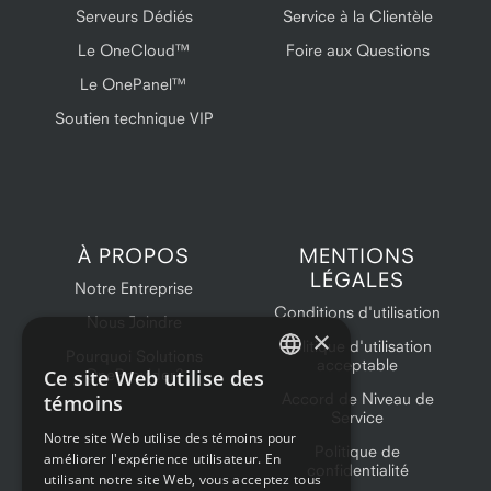
Serveurs Dédiés
Service à la Clientèle
Le OneCloud™
Foire aux Questions
Le OnePanel™
Soutien technique VIP
À PROPOS
MENTIONS
LÉGALES
Notre Entreprise
Conditions d'utilisation
Nous Joindre
×
Politique d'utilisation
Pourquoi Solutions
acceptable
Ce site Web utilise des
OneProvider?
ENGLISH
Accord de Niveau de
témoins
Service
FRENCH
Notre site Web utilise des témoins pour
Politique de
améliorer l'expérience utilisateur. En
confidentialité
utilisant notre site Web, vous acceptez tous