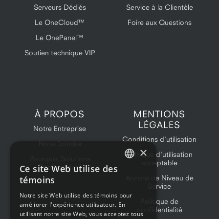
Serveurs Dédiés
Service à la Clientèle
Le OneCloud™
Foire aux Questions
Le OnePanel™
Soutien technique VIP
À PROPOS
MENTIONS
LÉGALES
Notre Entreprise
Conditions d'utilisation
Nous Joindre
×
Politique d'utilisation
Pourquoi Solutions
acceptable
Ce site Web utilise des
OneProvider?
ENGLISH
Accord de Niveau de
témoins
Service
FRENCH
Notre site Web utilise des témoins pour
Politique de
améliorer l'expérience utilisateur. En
confidentialité
utilisant notre site Web, vous acceptez tous