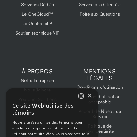
Serveurs Dédiés
Service à la Clientèle
Le OneCloud™
Foire aux Questions
Le OnePanel™
Soutien technique VIP
À PROPOS
MENTIONS
LÉGALES
Notre Entreprise
Conditions d'utilisation
Nous Joindre
×
Politique d'utilisation
Pourquoi Solutions
acceptable
Ce site Web utilise des
OneProvider?
ENGLISH
Accord de Niveau de
témoins
Service
FRENCH
Notre site Web utilise des témoins pour
Politique de
améliorer l'expérience utilisateur. En
confidentialité
utilisant notre site Web, vous acceptez tous