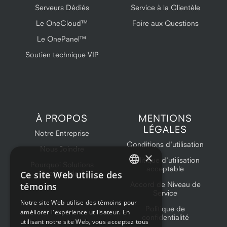
Serveurs Dédiés
Service à la Clientèle
Le OneCloud™
Foire aux Questions
Le OnePanel™
Soutien technique VIP
À PROPOS
MENTIONS
LÉGALES
Notre Entreprise
Conditions d'utilisation
Nous Joindre
×
Politique d'utilisation
Pourquoi Solutions
acceptable
Ce site Web utilise des
OneProvider?
ENGLISH
Accord de Niveau de
témoins
Service
FRENCH
Notre site Web utilise des témoins pour
Politique de
améliorer l'expérience utilisateur. En
confidentialité
utilisant notre site Web, vous acceptez tous