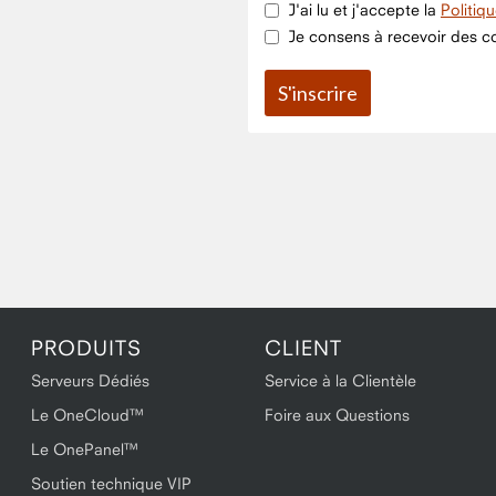
J'ai lu et j'accepte la
Politiq
Je consens à recevoir des co
PRODUITS
CLIENT
Serveurs Dédiés
Service à la Clientèle
Le OneCloud™
Foire aux Questions
Le OnePanel™
Soutien technique VIP