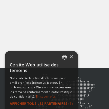
×
Ce site Web utilise des
ENGLISH
témoins
FRENCH
Notre site Web utilise des témoins pour
améliorer l'expérience utilisateur. En
utilisant notre site Web, vous acceptez tous
les témoins conformément à notre Politique
de confidentialité.
En savoir plus
AFFICHER TOUS LES PARTENAIRES
(1)
→