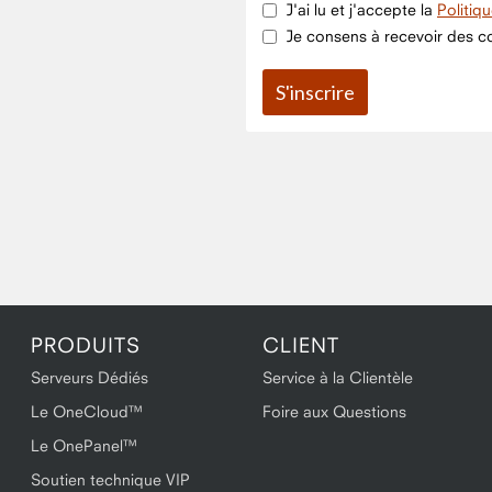
J'ai lu et j'accepte la
Politiq
Je consens à recevoir des co
PRODUITS
CLIENT
Serveurs Dédiés
Service à la Clientèle
Le OneCloud™
Foire aux Questions
Le OnePanel™
Soutien technique VIP