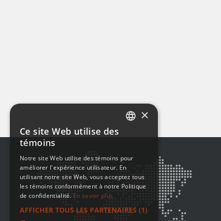
×
Ce site Web utilise des
ENGLISH
témoins
FRENCH
Notre site Web utilise des témoins pour
améliorer l'expérience utilisateur. En
utilisant notre site Web, vous acceptez tous
les témoins conformément à notre Politique
de confidentialité.
En savoir plus
AFFICHER TOUS LES PARTENAIRES
(1)
→