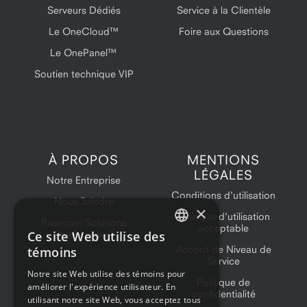
Serveurs Dédiés
Service à la Clientèle
Le OneCloud™
Foire aux Questions
Le OnePanel™
Soutien technique VIP
À PROPOS
MENTIONS
LÉGALES
Notre Entreprise
Conditions d'utilisation
Nous Joindre
×
Politique d'utilisation
Pourquoi Solutions
acceptable
Ce site Web utilise des
OneProvider?
ENGLISH
Accord de Niveau de
témoins
Service
FRENCH
Notre site Web utilise des témoins pour
Politique de
améliorer l'expérience utilisateur. En
confidentialité
utilisant notre site Web, vous acceptez tous