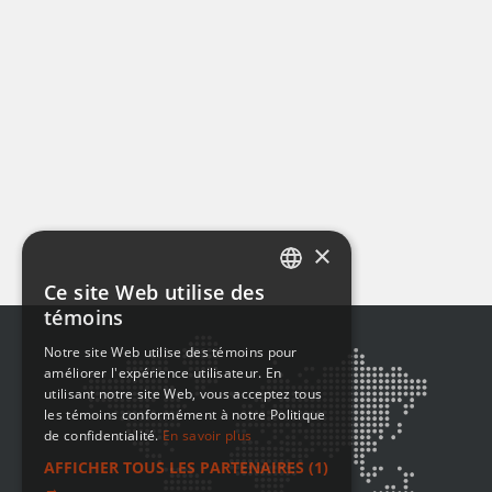
×
Ce site Web utilise des
ENGLISH
témoins
FRENCH
Notre site Web utilise des témoins pour
améliorer l'expérience utilisateur. En
utilisant notre site Web, vous acceptez tous
les témoins conformément à notre Politique
de confidentialité.
En savoir plus
AFFICHER TOUS LES PARTENAIRES
(1)
→