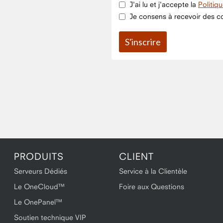
J'ai lu et j'accepte la
Politiq
Je consens à recevoir des co
PRODUITS
CLIENT
Serveurs Dédiés
Service à la Clientèle
Le OneCloud™
Foire aux Questions
Le OnePanel™
Soutien technique VIP