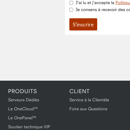
J'ai lu et j'accepte la
Politiq
Je consens à recevoir des co
PRODUITS
CLIENT
Serveurs Dédiés
Service à la Clientèle
Le OneCloud™
Foire aux Questions
Le OnePanel™
Soutien technique VIP