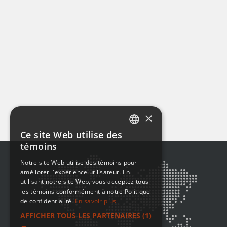
×
Ce site Web utilise des
ENGLISH
témoins
FRENCH
Notre site Web utilise des témoins pour
améliorer l'expérience utilisateur. En
utilisant notre site Web, vous acceptez tous
les témoins conformément à notre Politique
de confidentialité.
En savoir plus
AFFICHER TOUS LES PARTENAIRES
(1)
→