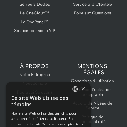
Serveurs Dédiés
Service à la Clientèle
Le OneCloud™
Foire aux Questions
Le OnePanel™
Soutien technique VIP
À PROPOS
MENTIONS
LÉGALES
Notre Entreprise
Conditions d'utilisation
Nous Joindre
×
Politique d'utilisation
Pourquoi Solutions
acceptable
Ce site Web utilise des
OneProvider?
ENGLISH
Accord de Niveau de
témoins
Service
FRENCH
Notre site Web utilise des témoins pour
Politique de
améliorer l'expérience utilisateur. En
confidentialité
utilisant notre site Web, vous acceptez tous