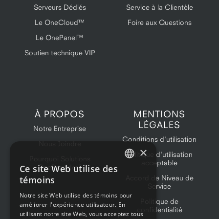
Serveurs Dédiés
Service à la Clientèle
Le OneCloud™
Foire aux Questions
Le OnePanel™
Soutien technique VIP
À PROPOS
MENTIONS
LÉGALES
Notre Entreprise
Conditions d'utilisation
Nous Joindre
×
Politique d'utilisation
Pourquoi Solutions
acceptable
Ce site Web utilise des
OneProvider?
ENGLISH
Accord de Niveau de
témoins
Service
FRENCH
Notre site Web utilise des témoins pour
Politique de
améliorer l'expérience utilisateur. En
confidentialité
utilisant notre site Web, vous acceptez tous