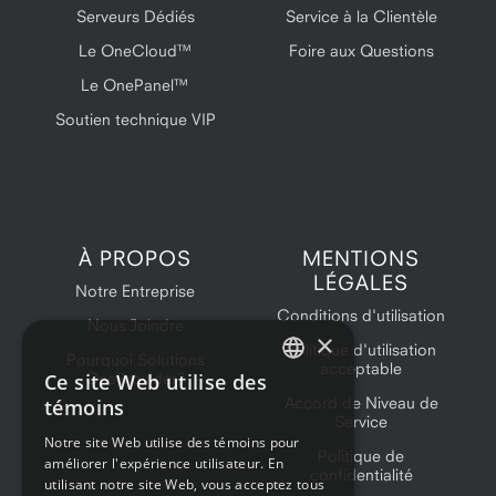
Serveurs Dédiés
Service à la Clientèle
Le OneCloud™
Foire aux Questions
Le OnePanel™
Soutien technique VIP
À PROPOS
MENTIONS
LÉGALES
Notre Entreprise
Conditions d'utilisation
Nous Joindre
×
Politique d'utilisation
Pourquoi Solutions
acceptable
Ce site Web utilise des
OneProvider?
ENGLISH
Accord de Niveau de
témoins
Service
FRENCH
Notre site Web utilise des témoins pour
Politique de
améliorer l'expérience utilisateur. En
confidentialité
utilisant notre site Web, vous acceptez tous