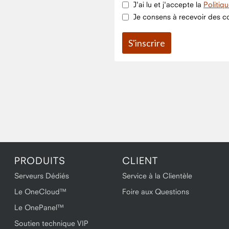
J'ai lu et j'accepte la
Politiq
Je consens à recevoir des co
PRODUITS
CLIENT
Serveurs Dédiés
Service à la Clientèle
Le OneCloud™
Foire aux Questions
Le OnePanel™
Soutien technique VIP