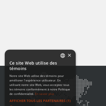
×
Ce site Web utilise des
ENGLISH
témoins
FRENCH
Notre site Web utilise des témoins pour
améliorer l'expérience utilisateur. En
utilisant notre site Web, vous acceptez tous
les témoins conformément à notre Politique
de confidentialité.
En savoir plus
AFFICHER TOUS LES PARTENAIRES
(1)
→