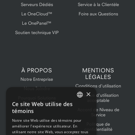
Serveurs Dédiés
Service à la Clientèle
Le OneCloud™
Foire aux Questions
Le OnePanel™
Soutien technique VIP
À PROPOS
MENTIONS
LÉGALES
Notre Entreprise
Conditions d'utilisation
Nous Joindre
×
Politique d'utilisation
Pourquoi Solutions
acceptable
Ce site Web utilise des
OneProvider?
ENGLISH
Accord de Niveau de
témoins
Service
FRENCH
Notre site Web utilise des témoins pour
Politique de
améliorer l'expérience utilisateur. En
confidentialité
utilisant notre site Web, vous acceptez tous