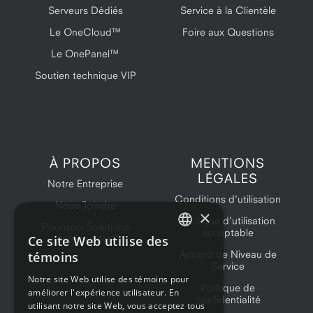
Serveurs Dédiés
Service à la Clientèle
Le OneCloud™
Foire aux Questions
Le OnePanel™
Soutien technique VIP
À PROPOS
MENTIONS
LÉGALES
Notre Entreprise
Conditions d'utilisation
Nous Joindre
×
Politique d'utilisation
Pourquoi Solutions
acceptable
Ce site Web utilise des
OneProvider?
ENGLISH
Accord de Niveau de
témoins
Service
FRENCH
Notre site Web utilise des témoins pour
Politique de
améliorer l'expérience utilisateur. En
confidentialité
utilisant notre site Web, vous acceptez tous