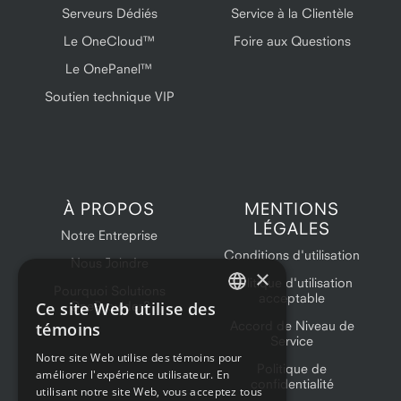
Serveurs Dédiés
Service à la Clientèle
Le OneCloud™
Foire aux Questions
Le OnePanel™
Soutien technique VIP
À PROPOS
MENTIONS
LÉGALES
Notre Entreprise
Conditions d'utilisation
Nous Joindre
×
Politique d'utilisation
Pourquoi Solutions
acceptable
Ce site Web utilise des
OneProvider?
ENGLISH
Accord de Niveau de
témoins
Service
FRENCH
Notre site Web utilise des témoins pour
Politique de
améliorer l'expérience utilisateur. En
confidentialité
utilisant notre site Web, vous acceptez tous