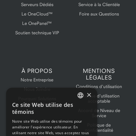
Serveurs Dédiés
Service à la Clientèle
Le OneCloud™
Foire aux Questions
Le OnePanel™
Soutien technique VIP
À PROPOS
MENTIONS
LÉGALES
Notre Entreprise
Conditions d'utilisation
Nous Joindre
×
Politique d'utilisation
Pourquoi Solutions
acceptable
Ce site Web utilise des
OneProvider?
ENGLISH
Accord de Niveau de
témoins
Service
FRENCH
Notre site Web utilise des témoins pour
Politique de
améliorer l'expérience utilisateur. En
confidentialité
utilisant notre site Web, vous acceptez tous