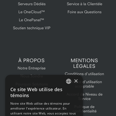
Serveurs Dédiés
Service à la Clientèle
Le OneCloud™
Foire aux Questions
Le OnePanel™
Soutien technique VIP
À PROPOS
MENTIONS
LÉGALES
Notre Entreprise
Conditions d'utilisation
Nous Joindre
×
Politique d'utilisation
Pourquoi Solutions
acceptable
Ce site Web utilise des
OneProvider?
ENGLISH
Accord de Niveau de
témoins
Service
FRENCH
Notre site Web utilise des témoins pour
Politique de
améliorer l'expérience utilisateur. En
confidentialité
utilisant notre site Web, vous acceptez tous