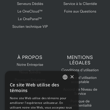
Serveurs Dédiés
Service à la Clientèle
Le OneCloud™
Foire aux Questions
Le OnePanel™
Soutien technique VIP
À PROPOS
MENTIONS
LÉGALES
Notre Entreprise
Conditions d'utilisation
Nous Joindre
×
Politique d'utilisation
Pourquoi Solutions
acceptable
Ce site Web utilise des
OneProvider?
ENGLISH
Accord de Niveau de
témoins
Service
FRENCH
Notre site Web utilise des témoins pour
Politique de
améliorer l'expérience utilisateur. En
confidentialité
utilisant notre site Web, vous acceptez tous