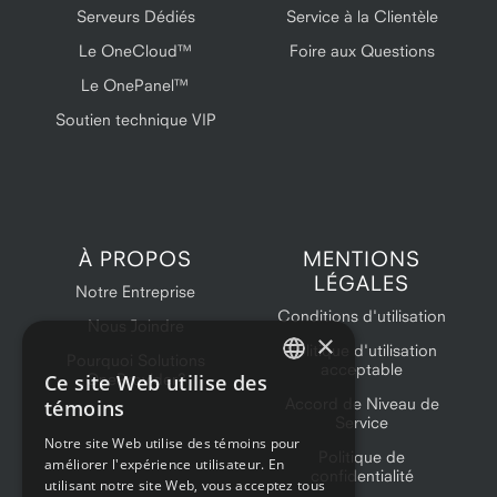
Serveurs Dédiés
Service à la Clientèle
Le OneCloud™
Foire aux Questions
Le OnePanel™
Soutien technique VIP
À PROPOS
MENTIONS
LÉGALES
Notre Entreprise
Conditions d'utilisation
Nous Joindre
×
Politique d'utilisation
Pourquoi Solutions
acceptable
Ce site Web utilise des
OneProvider?
ENGLISH
Accord de Niveau de
témoins
Service
FRENCH
Notre site Web utilise des témoins pour
Politique de
améliorer l'expérience utilisateur. En
confidentialité
utilisant notre site Web, vous acceptez tous