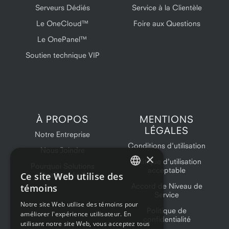
Serveurs Dédiés
Service à la Clientèle
Le OneCloud™
Foire aux Questions
Le OnePanel™
Soutien technique VIP
À PROPOS
MENTIONS
LÉGALES
Notre Entreprise
Conditions d'utilisation
Nous Joindre
×
Politique d'utilisation
Pourquoi Solutions
acceptable
Ce site Web utilise des
OneProvider?
ENGLISH
Accord de Niveau de
témoins
Service
FRENCH
Notre site Web utilise des témoins pour
Politique de
améliorer l'expérience utilisateur. En
confidentialité
utilisant notre site Web, vous acceptez tous