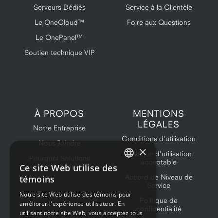
Serveurs Dédiés
Service à la Clientèle
Le OneCloud™
Foire aux Questions
Le OnePanel™
Soutien technique VIP
À PROPOS
MENTIONS
LÉGALES
Notre Entreprise
Conditions d'utilisation
Nous Joindre
×
Politique d'utilisation
Pourquoi Solutions
acceptable
Ce site Web utilise des
OneProvider?
ENGLISH
Accord de Niveau de
témoins
Service
FRENCH
Notre site Web utilise des témoins pour
Politique de
améliorer l'expérience utilisateur. En
confidentialité
utilisant notre site Web, vous acceptez tous