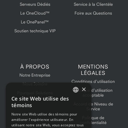
Serveurs Dédiés
Service à la Clientèle
Le OneCloud™
Foire aux Questions
Le OnePanel™
Soutien technique VIP
À PROPOS
MENTIONS
LÉGALES
Notre Entreprise
Conditions d'utilisation
Nous Joindre
×
Politique d'utilisation
Pourquoi Solutions
acceptable
Ce site Web utilise des
OneProvider?
ENGLISH
Accord de Niveau de
témoins
Service
FRENCH
Notre site Web utilise des témoins pour
Politique de
améliorer l'expérience utilisateur. En
confidentialité
utilisant notre site Web, vous acceptez tous