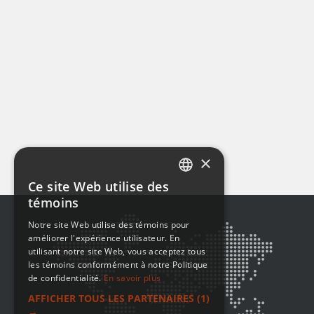
×
Ce site Web utilise des
ENGLISH
témoins
FRENCH
Notre site Web utilise des témoins pour
améliorer l'expérience utilisateur. En
utilisant notre site Web, vous acceptez tous
les témoins conformément à notre Politique
de confidentialité.
En savoir plus
AFFICHER TOUS LES PARTENAIRES
(1)
→