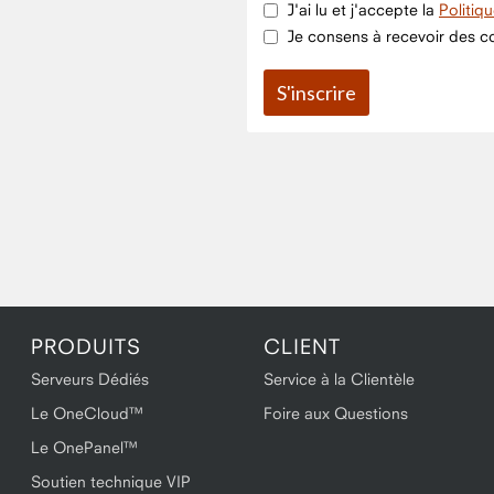
J'ai lu et j'accepte la
Politiq
Je consens à recevoir des co
PRODUITS
CLIENT
Serveurs Dédiés
Service à la Clientèle
Le OneCloud™
Foire aux Questions
Le OnePanel™
Soutien technique VIP