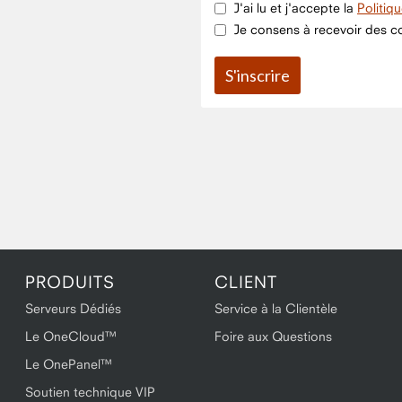
J'ai lu et j'accepte la
Politiq
Je consens à recevoir des co
PRODUITS
CLIENT
Serveurs Dédiés
Service à la Clientèle
Le OneCloud™
Foire aux Questions
Le OnePanel™
Soutien technique VIP