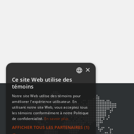
×
Ce site Web utilise des
ENGLISH
témoins
FRENCH
Notre site Web utilise des témoins pour
améliorer l'expérience utilisateur. En
utilisant notre site Web, vous acceptez tous
les témoins conformément à notre Politique
de confidentialité.
En savoir plus
AFFICHER TOUS LES PARTENAIRES
(1)
→