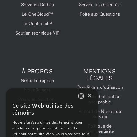
Serveurs Dédiés
Service à la Clientèle
Le OneCloud™
Foire aux Questions
Le OnePanel™
Soutien technique VIP
À PROPOS
MENTIONS
LÉGALES
Notre Entreprise
Conditions d'utilisation
Nous Joindre
×
Politique d'utilisation
Pourquoi Solutions
acceptable
Ce site Web utilise des
OneProvider?
ENGLISH
Accord de Niveau de
témoins
Service
FRENCH
Notre site Web utilise des témoins pour
Politique de
améliorer l'expérience utilisateur. En
confidentialité
utilisant notre site Web, vous acceptez tous