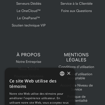
Serveurs Dédiés
Service à la Clientèle
Le OneCloud™
Foire aux Questions
Le OnePanel™
Soutien technique VIP
À PROPOS
MENTIONS
LÉGALES
Notre Entreprise
Conditions d'utilisation
Nous Joindre
×
Politique d'utilisation
Pourquoi Solutions
acceptable
Ce site Web utilise des
OneProvider?
ENGLISH
Accord de Niveau de
témoins
Service
FRENCH
Notre site Web utilise des témoins pour
Politique de
améliorer l'expérience utilisateur. En
confidentialité
utilisant notre site Web, vous acceptez tous