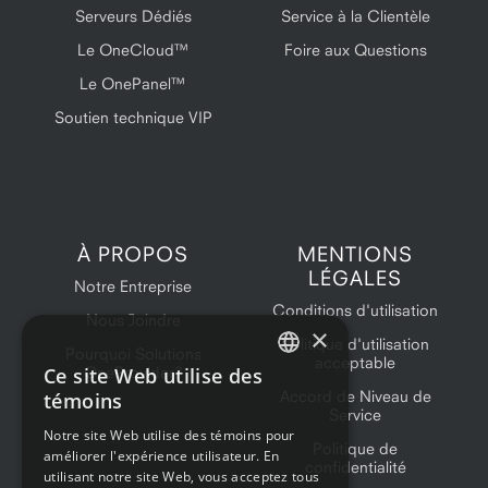
Serveurs Dédiés
Service à la Clientèle
Le OneCloud™
Foire aux Questions
Le OnePanel™
Soutien technique VIP
À PROPOS
MENTIONS
LÉGALES
Notre Entreprise
Conditions d'utilisation
Nous Joindre
×
Politique d'utilisation
Pourquoi Solutions
acceptable
Ce site Web utilise des
OneProvider?
ENGLISH
Accord de Niveau de
témoins
Service
FRENCH
Notre site Web utilise des témoins pour
Politique de
améliorer l'expérience utilisateur. En
confidentialité
utilisant notre site Web, vous acceptez tous