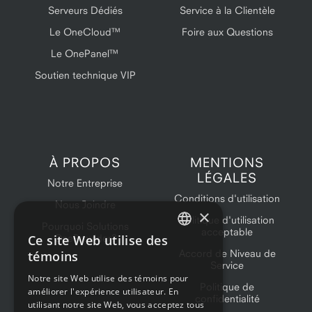
Serveurs Dédiés
Service à la Clientèle
Le OneCloud™
Foire aux Questions
Le OnePanel™
Soutien technique VIP
À PROPOS
MENTIONS
LÉGALES
Notre Entreprise
Conditions d'utilisation
Nous Joindre
×
Politique d'utilisation
Pourquoi Solutions
acceptable
Ce site Web utilise des
OneProvider?
ENGLISH
Accord de Niveau de
témoins
Service
FRENCH
Notre site Web utilise des témoins pour
Politique de
améliorer l'expérience utilisateur. En
confidentialité
utilisant notre site Web, vous acceptez tous