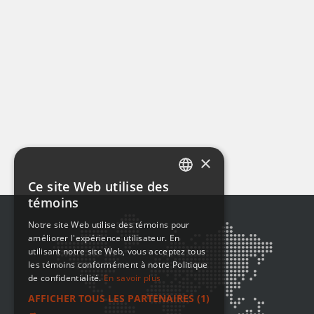
×
Ce site Web utilise des
ENGLISH
témoins
FRENCH
Notre site Web utilise des témoins pour
améliorer l'expérience utilisateur. En
utilisant notre site Web, vous acceptez tous
les témoins conformément à notre Politique
de confidentialité.
En savoir plus
AFFICHER TOUS LES PARTENAIRES
(1)
→