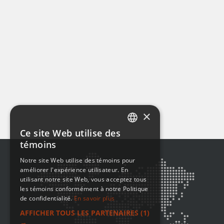
×
Ce site Web utilise des
ENGLISH
témoins
FRENCH
Notre site Web utilise des témoins pour
améliorer l'expérience utilisateur. En
utilisant notre site Web, vous acceptez tous
les témoins conformément à notre Politique
de confidentialité.
En savoir plus
AFFICHER TOUS LES PARTENAIRES
(1)
→