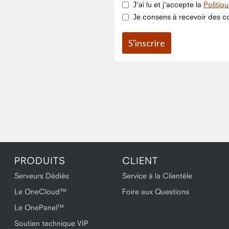
J'ai lu et j'accepte la
Politiq
Je consens à recevoir des co
PRODUITS
CLIENT
Serveurs Dédiés
Service à la Clientèle
Le OneCloud™
Foire aux Questions
Le OnePanel™
Soutien technique VIP