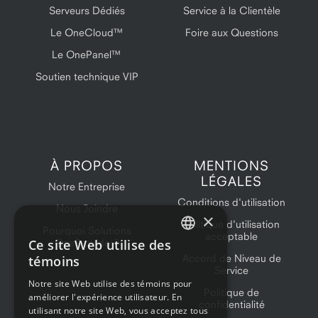
Serveurs Dédiés
Service à la Clientèle
Le OneCloud™
Foire aux Questions
Le OnePanel™
Soutien technique VIP
À PROPOS
MENTIONS
LÉGALES
Notre Entreprise
Conditions d'utilisation
Nous Joindre
×
Politique d'utilisation
Pourquoi Solutions
acceptable
Ce site Web utilise des
OneProvider?
ENGLISH
Accord de Niveau de
témoins
Service
FRENCH
Notre site Web utilise des témoins pour
Politique de
améliorer l'expérience utilisateur. En
confidentialité
utilisant notre site Web, vous acceptez tous