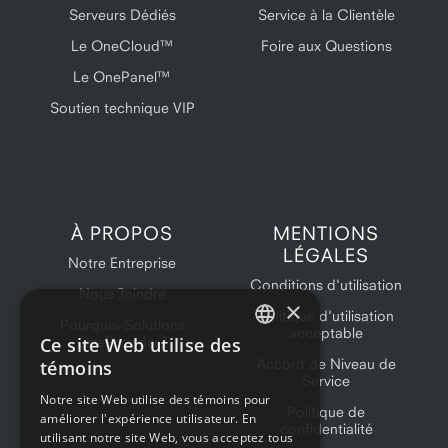
Serveurs Dédiés
Service à la Clientèle
Le OneCloud™
Foire aux Questions
Le OnePanel™
Soutien technique VIP
À PROPOS
MENTIONS
LÉGALES
Notre Entreprise
Conditions d'utilisation
Nous Joindre
×
Politique d'utilisation
Pourquoi Solutions
acceptable
Ce site Web utilise des
OneProvider?
ENGLISH
Accord de Niveau de
témoins
Service
FRENCH
Notre site Web utilise des témoins pour
Politique de
améliorer l'expérience utilisateur. En
confidentialité
utilisant notre site Web, vous acceptez tous