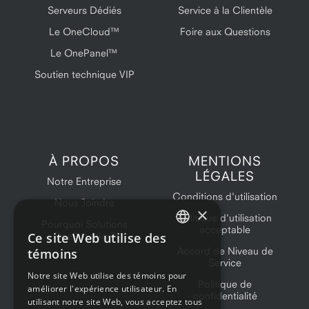
Serveurs Dédiés
Service à la Clientèle
Le OneCloud™
Foire aux Questions
Le OnePanel™
Soutien technique VIP
À PROPOS
MENTIONS
LÉGALES
Notre Entreprise
Conditions d'utilisation
Nous Joindre
×
Politique d'utilisation
Pourquoi Solutions
acceptable
Ce site Web utilise des
OneProvider?
ENGLISH
Accord de Niveau de
témoins
Service
FRENCH
Notre site Web utilise des témoins pour
Politique de
améliorer l'expérience utilisateur. En
confidentialité
utilisant notre site Web, vous acceptez tous