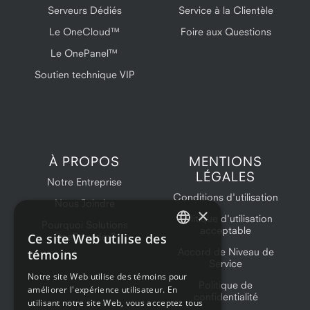
Serveurs Dédiés
Service à la Clientèle
Le OneCloud™
Foire aux Questions
Le OnePanel™
Soutien technique VIP
À PROPOS
MENTIONS
LÉGALES
Notre Entreprise
Conditions d'utilisation
Nous Joindre
×
Politique d'utilisation
Pourquoi Solutions
acceptable
Ce site Web utilise des
OneProvider?
ENGLISH
Accord de Niveau de
témoins
Service
FRENCH
Notre site Web utilise des témoins pour
Politique de
améliorer l'expérience utilisateur. En
confidentialité
utilisant notre site Web, vous acceptez tous