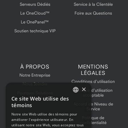
Serveurs Dédiés
Service à la Clientèle
Le OneCloud™
Foire aux Questions
Le OnePanel™
Soutien technique VIP
À PROPOS
MENTIONS
LÉGALES
Notre Entreprise
Conditions d'utilisation
Nous Joindre
×
Politique d'utilisation
Pourquoi Solutions
acceptable
Ce site Web utilise des
OneProvider?
ENGLISH
Accord de Niveau de
témoins
Service
FRENCH
Notre site Web utilise des témoins pour
Politique de
améliorer l'expérience utilisateur. En
confidentialité
utilisant notre site Web, vous acceptez tous