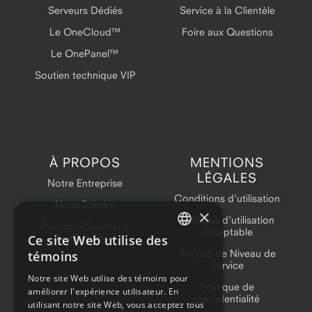
Serveurs Dédiés
Service à la Clientèle
Le OneCloud™
Foire aux Questions
Le OnePanel™
Soutien technique VIP
À PROPOS
MENTIONS
LÉGALES
Notre Entreprise
Conditions d'utilisation
Nous Joindre
×
Politique d'utilisation
Pourquoi Solutions
acceptable
Ce site Web utilise des
OneProvider?
ENGLISH
Accord de Niveau de
témoins
Service
FRENCH
Notre site Web utilise des témoins pour
Politique de
améliorer l'expérience utilisateur. En
confidentialité
utilisant notre site Web, vous acceptez tous