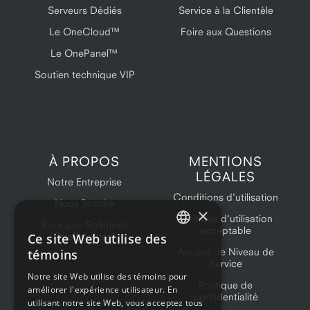
Serveurs Dédiés
Service à la Clientèle
Le OneCloud™
Foire aux Questions
Le OnePanel™
Soutien technique VIP
À PROPOS
MENTIONS
LÉGALES
Notre Entreprise
Conditions d'utilisation
Nous Joindre
×
Politique d'utilisation
Pourquoi Solutions
acceptable
Ce site Web utilise des
OneProvider?
ENGLISH
Accord de Niveau de
témoins
Service
FRENCH
Notre site Web utilise des témoins pour
Politique de
améliorer l'expérience utilisateur. En
confidentialité
utilisant notre site Web, vous acceptez tous