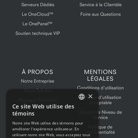
Serveurs Dédiés
Service à la Clientèle
Le OneCloud™
Foire aux Questions
Le OnePanel™
Soutien technique VIP
À PROPOS
MENTIONS
LÉGALES
Notre Entreprise
Conditions d'utilisation
Nous Joindre
×
Politique d'utilisation
Pourquoi Solutions
acceptable
Ce site Web utilise des
OneProvider?
ENGLISH
Accord de Niveau de
témoins
Service
FRENCH
Notre site Web utilise des témoins pour
Politique de
améliorer l'expérience utilisateur. En
confidentialité
utilisant notre site Web, vous acceptez tous